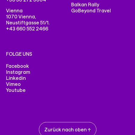
Balkan Rally
Vienna
GoBeyond Travel
1070 Vienna,
Neustiftgasse 51/1.
+43 660 552 2466
FOLGE UNS
Facebook
Instagram
Linkedin
Vimeo
Youtube
NIMM MIT UNS KONTAKT AUF
Menu
Zurück nach oben ↑